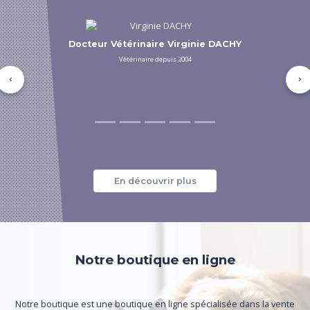
Asv Pauline HOLLERTT
Auxiliaire vétérinaire depuis 2021
Précédent
Su
En découvrir plus
Notre boutique en ligne
Notre boutique est une boutique en ligne spécialisée dans la vente